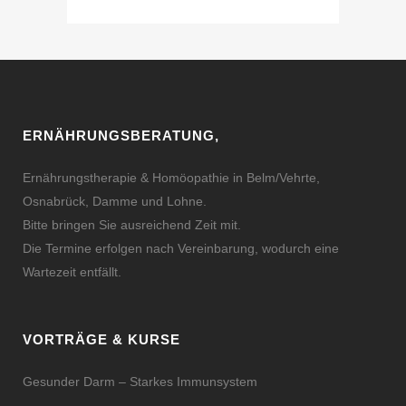
ERNÄHRUNGSBERATUNG,
Ernährungstherapie & Homöopathie in Belm/Vehrte,
Osnabrück, Damme und Lohne.
Bitte bringen Sie ausreichend Zeit mit.
Die Termine erfolgen nach Vereinbarung, wodurch eine
Wartezeit entfällt.
VORTRÄGE & KURSE
Gesunder Darm – Starkes Immunsystem