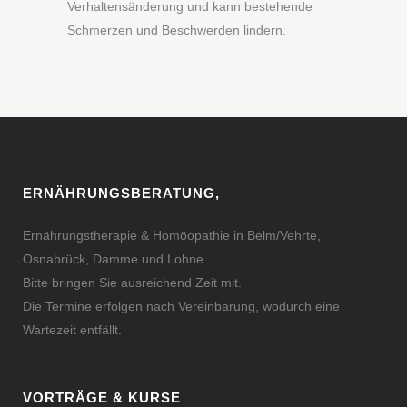
Verhaltensänderung und kann bestehende
Schmerzen und Beschwerden lindern.
ERNÄHRUNGSBERATUNG,
Ernährungstherapie & Homöopathie in Belm/Vehrte,
Osnabrück, Damme und Lohne.
Bitte bringen Sie ausreichend Zeit mit.
Die Termine erfolgen nach Vereinbarung, wodurch eine
Wartezeit entfällt.
VORTRÄGE & KURSE