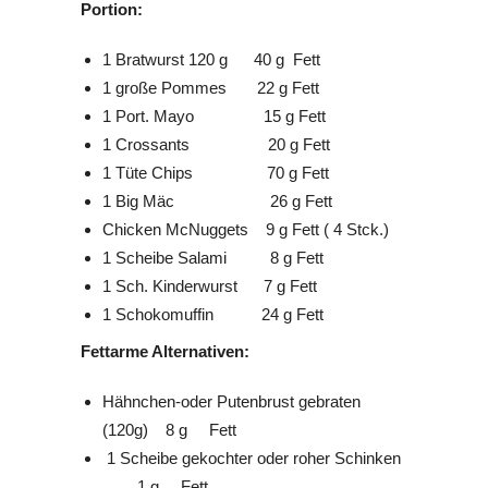
Portion:
1 Bratwurst 120 g 40 g Fett
1 große Pommes 22 g Fett
1 Port. Mayo 15 g Fett
1 Crossants 20 g Fett
1 Tüte Chips 70 g Fett
1 Big Mäc 26 g Fett
Chicken McNuggets 9 g Fett ( 4 Stck.)
1 Scheibe Salami 8 g Fett
1 Sch. Kinderwurst 7 g Fett
1 Schokomuffin 24 g Fett
Fettarme Alternativen:
Hähnchen-oder Putenbrust gebraten
(120g) 8 g Fett
1 Scheibe gekochter oder roher Schinken
1 g Fett